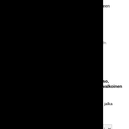
istuen. Kahvipöydät sopivat hyvin myös esimerkiksi
messuosastoille sekä täydentäviksi lisäpöydiksi moneen
käyttöön.
Kahvipöytä Basso,
Kahvipöytä Basso,
koottava (60cm pyöreä
koottava (80cm valkoinen
kansi)
pyöreä kansi)
Korkeus 72cm
Korkeus 72cm
Musta tai harmaa jalka
Musta tai harmaa jalka
Alk. 17,00 €
25,00 €