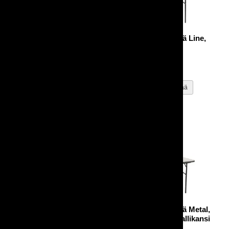
Suorakaidepöytä Zown,
Suorakaidepöytä Line,
122x76 cm, taittojalat
120x80cm
4 hengen pöytä
12,00 €
12,50 €
Pöytäliina, suorakaide,
Suorakaidepöytä Metal,
pieni 180x140cm (120cm
120x80 cm, metallikansi
suorakaidepöytiin)