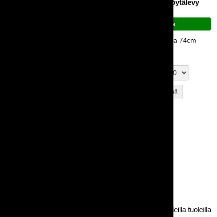
Pyöreä pöytä Dine, 180cm
Saarni-pöytä, pöytälevy
pyöreä 105cm
Suosittu pöytä gaaloissa ja
illallisjuhlissa!
Uutuus
35,00 €
Korkeudet 50cm ja 74cm
50,00 €
Kahvipöydät, pienet ruokailupöydät
Kahvipöytienkin äärellä pystyy ruokailemaan normaaleilla tuoleilla