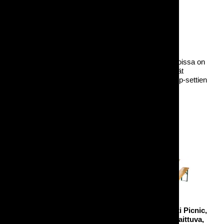
Tuotekokonaisuudeksi paketoidut
penkkipöytäsetit
joissa on
kaksi penkkiä ja pöytä per setti. Samat pöydät löytyvät
yläpuolelta irtotuotteina. Nämä tuotesivut ohjautuvat pp-settien
omaan tuoteryhmään.
Penkkipöytäsetti Fest,
Penkkipöytäsetti Picnic,
200cm, kokoontaittuva
200cm, kokoontaittuva,