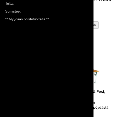
6 hengen pöytä
Teltat
Myös huputettuna!
6 hengen pöytä
Somisteet
13,50 €
16,00 €
** Myydään poistotuotteita **
Suorakaidepöytä Picnic,
Suorakaidepöytä Fest,
200x68cm, siisti
200x68cm
Siisti versio penkkipöytäsetin
Kuluneempi versio
pöydästä
penkkipöytäsetin pöydästä
25,00 €
13,00 €