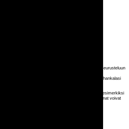
Pyöreät pöydät
Pyöreät pöydät sopivat suorakaidepöytiä paremmin seurusteluun
mutta toisaalta jos esimerkiksi illallistilaisuudessa on
lavaohjelmaa muuttuu osa pyöreän pöydän paikoista hankalasi
(ihmiset selin kohti esiintymislavaa).
Kysy myös liinoja myynnistämme! (Kirjoita liinatarve esimerkiksi
tarjouspyynnön lisätietoihin, kiitos. Osassa tuotteita liinat voivat
olla myös lisättävissä suoraan tarjouspyyntökoriin.)