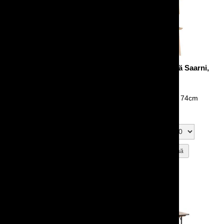
Suorakaidepöytä Saarni,
Suorakaidepöytä Saarni,
puuta, koko M
puuta, koko L
118x50 cm
140x78 cm
Korkeus 50cm tai 74cm
Korkeus 50cm tai 74cm
40,00 €
50,00 €