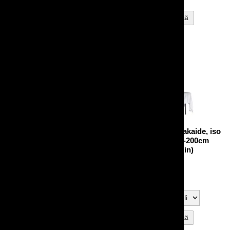
Suorakaidepöytä Rustiikki,
Pöytäliina, suorakaide, iso
200x100cm, siisti
290x140cm (180-200cm
suorakaidepöytiin)
Omaa tuotantoa!
200x100cm
15,00 €
Kokoontaittuva
50,00 €