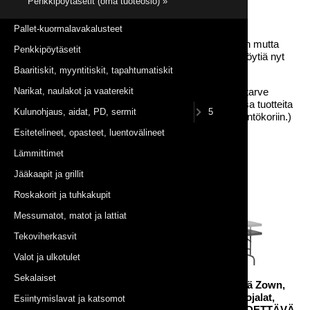
Penkkipöytäsetit (oma tuoteosio) »
Suorakaidepöydät
Pallet-kuormalavakalusteet
Suorakaidepöydät ovat sopivia esimerkiksi ruokailuun mutta
Penkkipöytäsetit
luonnollisesti ne sopivat kaikkeen muuhunkin mihin pöytiä nyt
keksitkään käyttää!
Baaritiskit, myyntitiskit, tapahtumatiskit
Kysy myös pöytäliinoja myynnistämme! (Kirjoita liinatarve
Narikat, naulakot ja vaaterekit
esimerkiksi tarjouspyynnön lisätietoihin, kiitos. Osassa tuotteita
Kulunohjaus, aidat, PD, sermit
5
liinat voivat olla myös lisättävissä suoraan tarjouspyyntökoriin.)
Esitetelineet, opasteet, luentovälineet
Lämmittimet
Jääkaapit ja grillit
Roskakorit ja tuhkakupit
Messumatot, matot ja lattiat
Tekoviherkasvit
Valot ja ulkotulet
Sekalaiset
Suorakaidepöytä Zown,
Suorakaidepöytä Zown,
183x76 cm, taittojalat
183x76 cm, taittojalat,
Esiintymislavat ja katsomot
KORKEUSSÄÄDETTÄVÄ