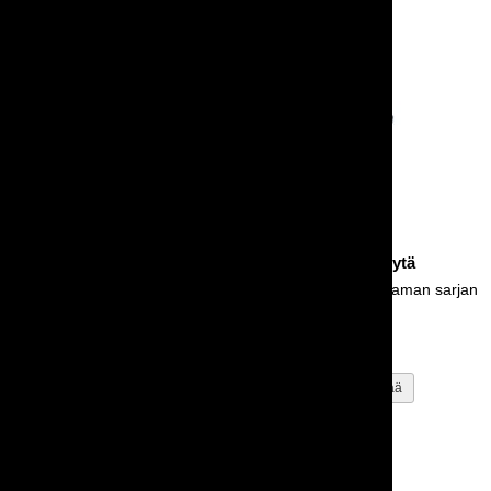
Kahvilapöytä Cafe
Bistro metallipöytä
Myös tuolimalli saatavilla!
Saatavilla myös saman sarjan
tuoli
25,00 €
15,00 €