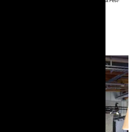
keskustelualueella. (Kuvan PP-setit ovat kuluneempaa Fest-
versiota.)
Muita kuvassa olevia tuotteitamme:
Penkkipöytäsetti Fest, 200cm, kokoontaittuva
Pystypöytä Hexa