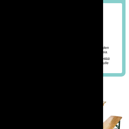
Vuokrahinta*
43,93 € (sis. alv 25,5%)
35,00 € (alv 0%)
*) Perushintaan sisältyvä vuokra-aika kattaa viikonlopun
(perjantai-maanantai) tai kolme arkipäivää (kaksi yötä).
Tilaukseen lisätään tuotehintojen lisäksi käsittely- ja
varastotyökuluja sekä esimerkiksi mahdollisia lisäpalveluiden
(esim. kuljetus- ja roudaus/paikoilleenasettelu) kustannuksia.
Näet lopullisen hinnan tarjouksesta jonka myyntimme lähettää
sinulle sähköpostitse. (Tarjouslaadinta ei vielä aiheuta sinulle
kuluja eikä se sido sinua tilaamaan mitään.)
Kuvia tuotteesta