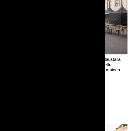
Picnic penkkipöytäsettejä Suvilahdessa Helsingissä, taustalla
ruokatelttoja ja Kattilahalli kesäisessä illassa. Kuva otettu
festareiden rakennusavaiheessa ja siinä näkyy myös muiden
toimijoiden tuotteita.
Muita kuvassa olevia tuotteitamme:
Penkki Picnic, 200cm, kokoontaittuva, siisti
Suorakaidepöytä Picnic, 200x68cm, siisti