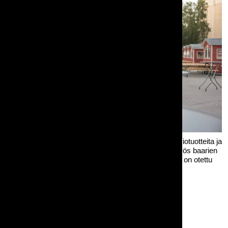
Pystypöydät ja PP-setit ovat kaikkien festareiden vakiotuotteita ja
niitä meillä riittää suuriinkiin tarpeisiin. Toteutimme myös baarien
isot baaritiskit esiintymislavaelementtien avulla. Kuva on otettu
Tuska Festivaalien rakennusvaiheessa kesällä 2024.
Muita kuvassa olevia tuotteitamme:
Penkki Picnic, 200cm, kokoontaittuva, siisti
Pystypöytä Klap, 85cm, taittojalalla
Suorakaidepöytä Picnic, 200x68cm, siisti