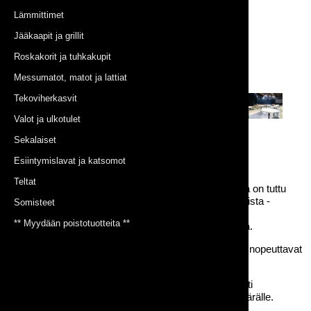
Lämmittimet
Jääkaapit ja grillit
Roskakorit ja tuhkakupit
Messumatot, matot ja lattiat
Tekoviherkasvit
Valot ja ulkotulet
Sekalaiset
Esiintymislavat ja katsomot
Teltat
Klassinen pöydän ja kahden penkin kokonaisuus joka on tuttu
lukemattomilta festivaaleilta ja muista yleisötapahtumista -
Somisteet
tunnetaan usein nimellä penkkipöytäsetti tai pp-setti.
** Myydään poistotuotteita **
Penkkipöytäsetin ääreen mahtuu kahdeksan henkilöä.
Taittojalat helpottavat kuljettamista ja varastoimista ja nopeuttavat
pystyttämistä.
Pöytäpenkkiseteillä on mahdollista toteuttaa edullisesti
istumatilaa pöytien ääreen hyvin suurellekin ihmismäärälle.
Muista kysyä meiltä tarjousta isoissa keikoissa!