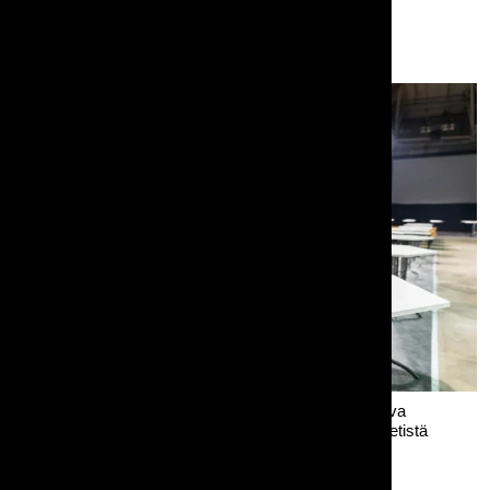
Pystäreitä ja pp-settejä messualueen reunamilla. (Kuva
keskeneräisestä rakennusvaiheesta ja kuvassa pp-setistä
kuluneempaa Fest-versiota.)
Muita kuvassa olevia tuotteitamme: