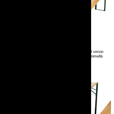
Penkkipöytäsetti Picnic on vähemmän elämää nähnyt versio
kahdesta samasta tuotteesta (kuluneempi tunnetaan nimellä
Fest-penkkipöytäsetti).