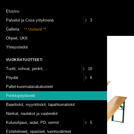
Etusivu
Palvelut ja Cosa yrityksenä
3
(0)
Galleria
** Uutuus! **
Ohjeet, UKK
Vuokratuotteet
Penkkipöytäsetit
Yhteystiedot
Penkkipöytäsetti Picnic, 200cm,
VUOKRATUOTTEET:
kokoontaittuva, siisti
Tuolit, sohvat, penkit, ...
10
Pöydät
6
Pallet-kuormalavakalusteet
Penkkipöytäsetit
Baaritiskit, myyntitiskit, tapahtumatiskit
Narikat, naulakot ja vaaterekit
Kulunohjaus, aidat, PD, sermit
5
Esitetelineet, opasteet, luentovälineet