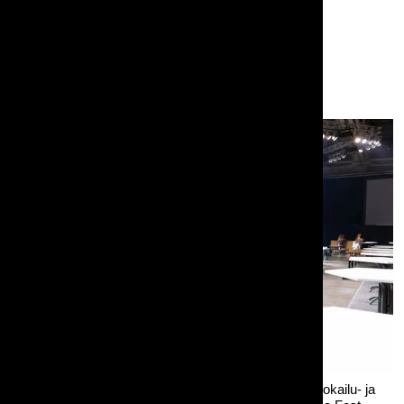
Penkkipöytäsetti Fest, 200cm, kokoontaittuva
Pystypöytä Hexa
Penkkipöytä-settejä ja Hexa-pystypöytiä messuilla ruokailu- ja