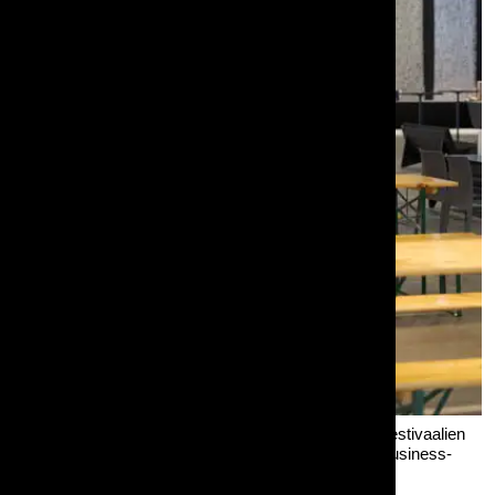
Penkkipöytäsettejä voi käyttää perinteisten ulkoilmafestivaalien
lisäksi sisätiloissa ja suurten istumapaikkamäärien business-
tapahtumissa. Kuva on Nordic Business Forumin
rakennusvaiheesta Helsingissä.