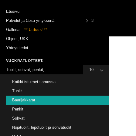
Etusivu
Palvelut ja Cosa yrityksenä
3
(0)
Galleria
** Uutuus! **
Ohjeet, UKK
Vuokratuotteet
Istuimet
Baarijakkarat
Yhteystiedot
Baarijakkara Armstrong
VUOKRATUOTTEET:
Tuolit, sohvat, penkit, ...
10
Kaikki istuimet samassa
Tuolit
Baarijakkarat
Penkit
Sohvat
Nojatuolit, lepotuolit ja sohvatuolit