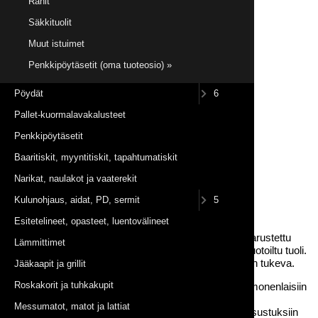
Rahit
Säkkituolit
Muut istuimet
Penkkipöytäsetit (oma tuoteosio) »
Pöydät
6
Pallet-kuormalavakalusteet
Penkkipöytäsetit
Baaritiskit, myyntitiskit, tapahtumatiskit
Narikat, naulakot ja vaaterekit
Kulunohjaus, aidat, PD, sermit
5
Esitetelineet, opasteet, luentovälineet
Mustan värisellä istuinosalla ja metallisella rungolla varustettu
Lämmittimet
nelijalkainen Armstrong-baarijakkara on hauskasti muotoiltu tuoli.
Tämä baarituolimalli on jykevä ja rakenteeltaan erittäin tukeva.
Jääkaapit ja grillit
Roskakorit ja tuhkakupit
Ulkonäkönsä puolesta Armstrong baarijakkara sopii monenlaisiin
tarpeisiin niin messuosastoille kuin pikkujoulujen
Messumatot, matot ja lattiat
jutustelunurkkauksiin sekä tietenkin klassisiin baarisisustuksiin