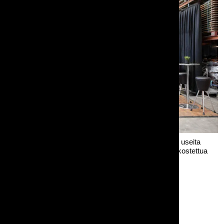
Varastollemme rakennettu lounge-esimerkki jossa on useita
tuotteita. Taustaverho on PD-telineisiin ripustettua laskostettua
verhokangasta.
Muita kuvassa olevia tuotteitamme:
Esittelytiski, messutiski
PD-teline, tilanjakaja (Pipe & Drape)
Pystypöytä Metal, 60cm, kiinteä