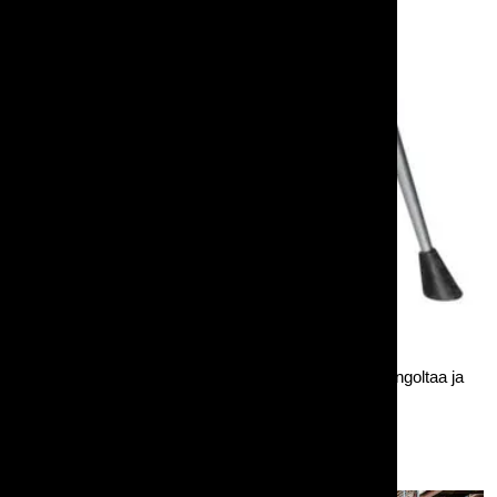
Armstrong-baarijakkara on istuinosaltaan musta ja rungoltaa ja
jaloiltaan metallinen baarijakkara