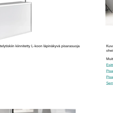
telytiskiin kiinnitetty L-koon läpinäkyvä pisarasuoja
Kuva
ohei
Muit
Esit
Pisa
Pisa
Sem