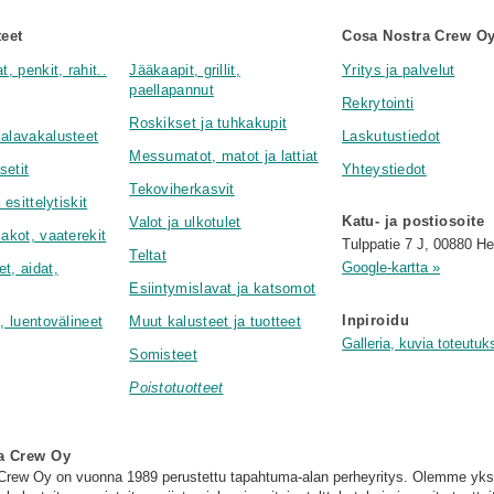
teet
Cosa Nostra Crew O
t, penkit, rahit..
Jääkaapit, grillit,
Yritys ja palvelut
paellapannut
Rekrytointi
Roskikset ja tuhkakupit
malavakalusteet
Laskutustiedot
Messumatot, matot ja lattiat
setit
Yhteystiedot
Tekoviherkasvit
 esittelytiskit
Katu- ja postiosoite
Valot ja ulkotulet
lakot, vaaterekit
Tulppatie 7 J, 00880 He
Teltat
Google-kartta »
t, aidat,
Esiintymislavat ja katsomot
Inpiroidu
t, luentovälineet
Muut kalusteet ja tuotteet
Galleria, kuvia toteutuk
Somisteet
Poistotuotteet
a Crew Oy
rew Oy on vuonna 1989 perustettu tapahtuma-alan perheyritys. Olemme yks