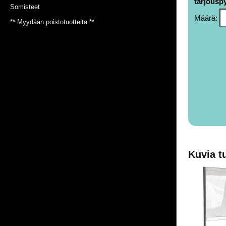
tarjousp
Somisteet
Määrä:
** Myydään poistotuotteita **
Kuvia t