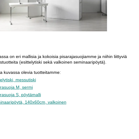
ssa on eri mallisia ja kokoisia pisarajasuojiamme ja niihin liittyviä
stuotteita (esittelytiski sekä valkoinen seminaaripöytä).
a kuvassa olevia tuotteitamme:
telytiski, messutiski
rasuoja M, sermi
rasuoja S, pöytämalli
inaaripöytä, 140x60cm, valkoinen