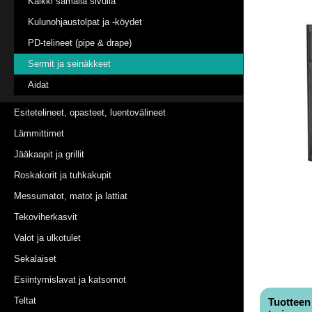
Kaikki samalla sivulla
Kulunohjaustolpat ja -köydet
PD-telineet (pipe & drape)
Sermit ja seinäkkeet
Aidat
Esitetelineet, opasteet, luentovälineet
Lämmittimet
Jääkaapit ja grillit
Roskakorit ja tuhkakupit
Messumatot, matot ja lattiat
Tekoviherkasvit
Valot ja ulkotulet
Sekalaiset
Esiintymislavat ja katsomot
Teltat
Tuotteen