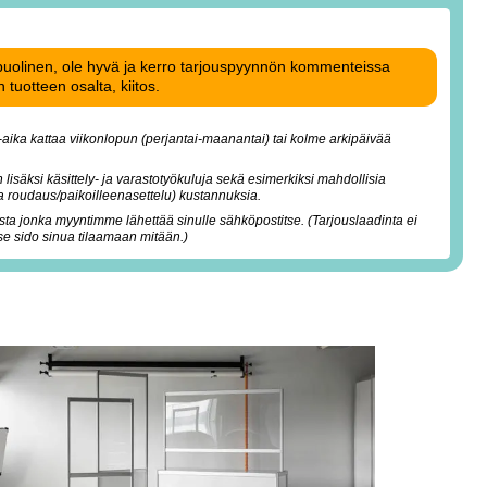
uolinen, ole hyvä ja kerro tarjouspyynnön kommenteissa
tuotteen osalta, kiitos.
-aika kattaa viikonlopun (perjantai-maanantai) tai kolme arkipäivää
 lisäksi käsittely- ja varastotyökuluja sekä esimerkiksi mahdollisia
ja roudaus/paikoilleenasettelu) kustannuksia.
sta jonka myyntimme lähettää sinulle sähköpostitse. (Tarjouslaadinta ei
 se sido sinua tilaamaan mitään.)