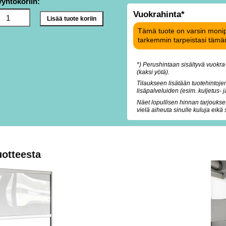
yyntökoriin:
Vuokrahinta*
Tämä tuote on varsin monip
tarkemmin tarpeistasi tämän 
*) Perushintaan sisältyvä vuokra
(kaksi yötä).
Tilaukseen lisätään tuotehintojen
lisäpalveluiden (esim. kuljetus- 
Näet lopullisen hinnan tarjoukse
vielä aiheuta sinulle kuluja eikä
uotteesta