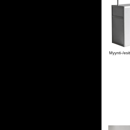
Myynti-/esit