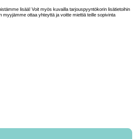
:
tämme lisää! Voit myös kuvailla tarjouspyyntökorin lisätietoihin
in myyjämme ottaa yhteyttä ja voitte miettiä teille sopivinta