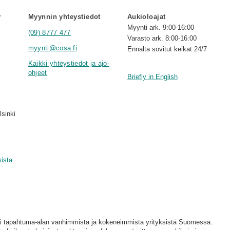
y
Myynnin yhteystiedot
Aukioloajat
Myynti ark. 9:00-16:00
(09) 8777 477
Varasto ark. 8:00-16:00
myynti@cosa.fi
Ennalta sovitut keikat 24/7
Kaikki yhteystiedot ja ajo-
ohjeet
Briefly in English
lsinki
sista
i tapahtuma-alan vanhimmista ja kokeneimmista yrityksistä Suomessa.