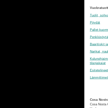
Vuokratuot
Tuolit, sohva
Pöydät
Pallet-kuor
Penkkipöytä
Baaritiskit ja
Narikat, nau
Kulunohjaime
tilanjakajat
Esitetelinee
Lämmittimet
Cosa Nostr
Cosa Nosta C