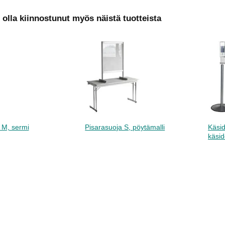
t olla kiinnostunut myös näistä tuotteista
 M, sermi
Pisarasuoja S, pöytämalli
Käsid
käsid