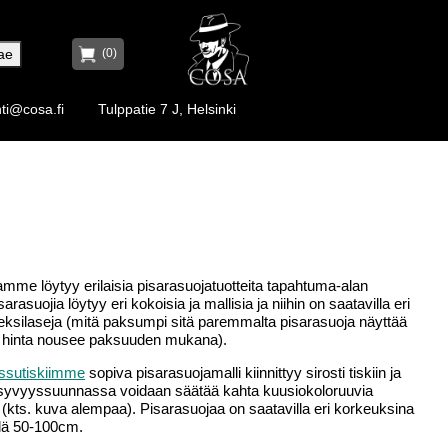
(0)
ti@cosa.fi
Tulppatie 7 J, Helsinki
mme löytyy erilaisia pisarasuojatuotteita tapahtuma-alan
arasuojia löytyy eri kokoisia ja mallisia ja niihin on saatavilla eri
leksilaseja (mitä paksumpi sitä paremmalta pisarasuoja näyttää
 hinta nousee paksuuden mukana).
essutiskiimme
sopiva pisarasuojamalli kiinnittyy sirosti tiskiin ja
syvyyssuunnassa voidaan säätää kahta kuusiokoloruuvia
(kts. kuva alempaa). Pisarasuojaa on saatavilla eri korkeuksina
llä 50-100cm.