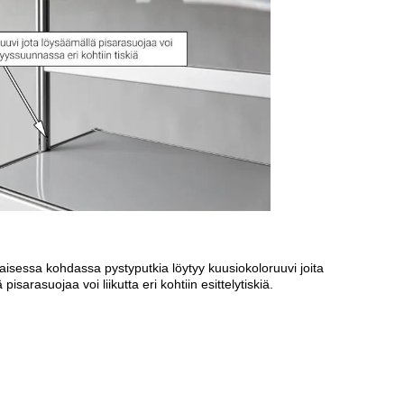
sessa kohdassa pystyputkia löytyy kuusiokoloruuvi joita
pisarasuojaa voi liikutta eri kohtiin esittelytiskiä.