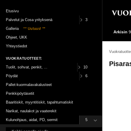
Etusivu
Palvelut ja Cosa yrityksenä
3
Galleria
** Uutuus! **
Arkisin
9
Ohjeet, UKK
Yhteystiedot
Vuokratuotte
VUOKRATUOTTEET:
Pisaras
Tuolit, sohvat, penkit, ...
10
Pöydät
6
Pallet-kuormalavakalusteet
Penkkipöytäsetit
Baaritiskit, myyntitiskit, tapahtumatiskit
Narikat, naulakot ja vaaterekit
Kulunohjaus, aidat, PD, sermit
5