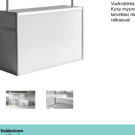
Vuokrahinta
Kysy myynnis
tarvettasi ni
ratkaisua!
 lisääminen