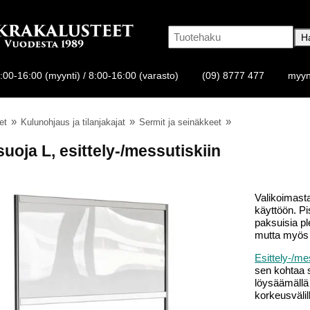
:00-16:00 (myynti) / 8:00-16:00 (varasto)
(09) 8777 477
myyn
et
Kulunohjaus ja tilanjakajat
Sermit ja seinäkkeet
uoja L, esittely-/messutiskiin
Valikoimasta
käyttöön. Pis
paksuisia p
mutta myös
Esittely-/m
sen kohtaa 
löysäämällä 
korkeusväli