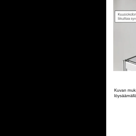
Kuvan mukai
löysäämällä 