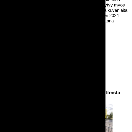
sekä taustalla Rustiikki pöytäpenkkisettejä. (Meiltä löytyy myös
taustalla näkyvän kaltaista Plettac-verkkoaitaa vaikka kuvan aita
onkin toisen toimijan hoitamaa.) Kuva on otettu vuoden 2024
Tuska Festivaalin rakennusvaiheessa kauniina kesäiltana
Helsingin Suvilahdessa.
Muita kuvassa olevia tuotteitamme:
Aita, musta puuaita Picket
Penkki Rustiikki, 200cm, kokoontaittuva
Penkkipöytäsetti Rustiikki, 200cm, kokoontaittuva
Suorakaidepöytä Rustiikki, 200x100cm, siisti
Saattaisit olla kiinnostunut myös näistä tuotteista