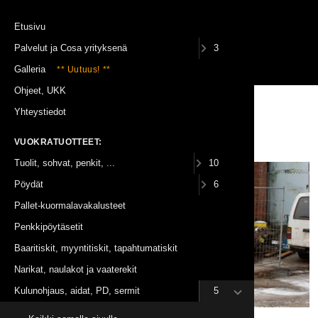
Etusivu
Palvelut ja Cosa yrityksenä
3
(0)
Galleria
** Uutuus! **
Ohjeet, UKK
Vuokratuotteet
Kulunohjaus ja tilanjakajat
Aidat
Yhteystiedot
Aita, verkkoaita Plettac, työmaa-aita
VUOKRATUOTTEET:
Tuolit, sohvat, penkit, ...
10
Pöydät
6
Pallet-kuormalavakalusteet
Penkkipöytäsetit
Baaritiskit, myyntitiskit, tapahtumatiskit
Narikat, naulakot ja vaaterekit
Kulunohjaus, aidat, PD, sermit
5