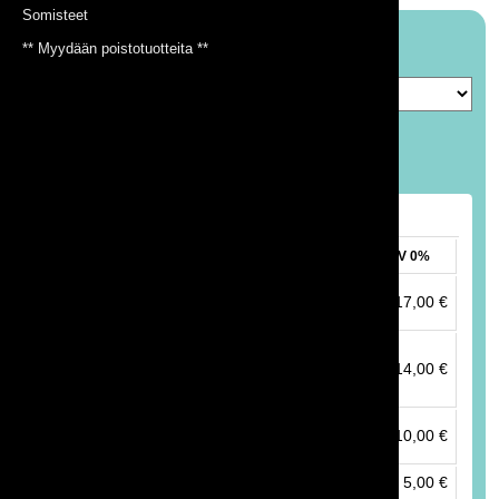
Somisteet
Tuotteen lisääminen tarjouspyyntökoriin:
** Myydään poistotuotteita **
Valitse tuote valikosta:
Määrä:
Vuokrahinnasto*
ALV 25,5%
ALV 0%
Aitapala (3,5x2,0 m) sisältäen
21,33 €
17,00 €
painot
Aitapala (3,5x2,0 m), ketjutetun
aidan JATKOPALA sis. 1 kpl
17,57 €
14,00 €
paino
Aitapala (3,5x2,0 m) ILMAN
12,55 €
10,00 €
PAINOJA
Pelkkä yksittäinen paino
6,27 €
5,00 €