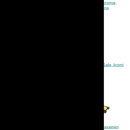
Kulunohjaintolppa Basso, musta
Kulunohjain Hihna, kromia,
musta kelautuva hihna
Kulunohjain Hihna, kromia,
Kulunohjaustolppa Gala, kromi
punainen kelautuva hihna
Kulunohjaustolppa Gala,
Kaapelikouru, 2-kanavainen