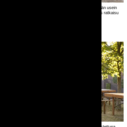
[Parempi kuva on tulossa!] Plettac-aidoilla ympäröidään usein
festivaalialueita ja työmaita. Aita on kustannustehokas ratkaisu
suurienkin alueiden aitaamiseen.
Mustaa Picket puuaitaa kevyesti muovikasvein somistettuna