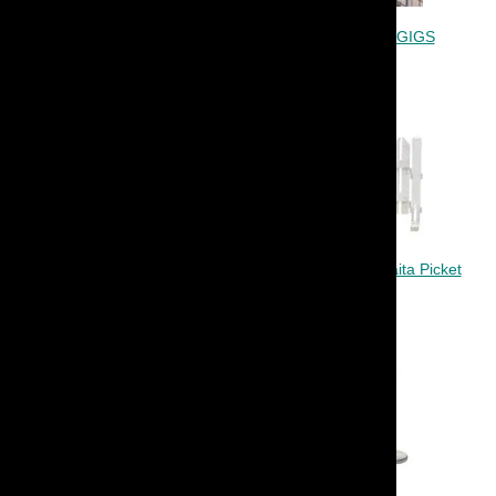
Aita, joukkojenhallinta-aita
Barrikadi, paineaita GIGS
VEPE
Aita, musta puuaita Picket
Aita, valkoinen puuaita Picket