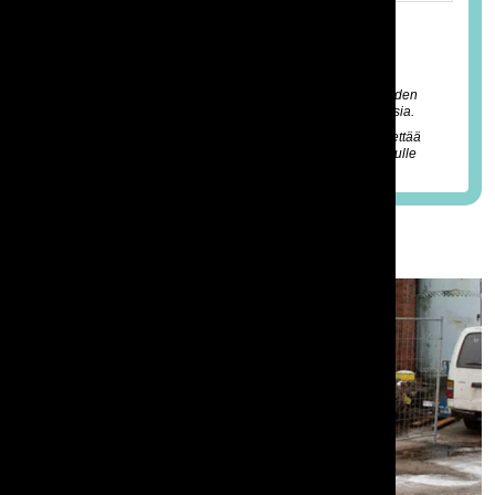
*) Perushintaan sisältyvä vuokra-aika kattaa viikonlopun
(perjantai-maanantai) tai kolme arkipäivää (kaksi yötä).
Tilaukseen lisätään tuotehintojen lisäksi käsittely- ja
varastotyökuluja sekä esimerkiksi mahdollisia lisäpalveluiden
(esim. kuljetus- ja roudaus/paikoilleenasettelu) kustannuksia.
Näet lopullisen hinnan tarjouksesta jonka myyntimme lähettää
sinulle sähköpostitse. (Tarjouslaadinta ei vielä aiheuta sinulle
kuluja eikä se sido sinua tilaamaan mitään.)
Kuvia tuotteesta