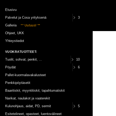
Etusivu
Palvelut ja Cosa yrityksenä
3
(0)
Galleria
** Uutuus! **
Ohjeet, UKK
Vuokratuotteet
Valot ja valaiseminen
Yhteystiedot
Lattiavalaisin Linde, 176cm
VUOKRATUOTTEET:
Tuolit, sohvat, penkit, ...
10
Pöydät
6
Pallet-kuormalavakalusteet
Penkkipöytäsetit
Baaritiskit, myyntitiskit, tapahtumatiskit
Narikat, naulakot ja vaaterekit
Kulunohjaus, aidat, PD, sermit
5
Esitetelineet, opasteet, luentovälineet