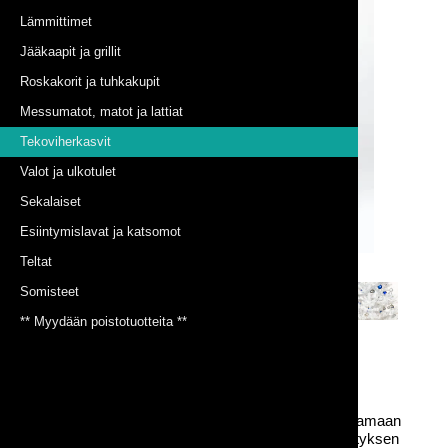
Lämmittimet
Jääkaapit ja grillit
Roskakorit ja tuhkakupit
Messumatot, matot ja lattiat
Tekoviherkasvit
Valot ja ulkotulet
Sekalaiset
Esiintymislavat ja katsomot
Teltat
Somisteet
** Myydään poistotuotteita **
Keinotekoinen joulukuusi on vaivaton ratkaisu nostattamaan
pikkujoulujen tunnelmaa tai vaikkapa koristamaan yrityksen