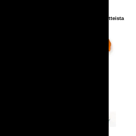
Saattaisit olla kiinnostunut myös näistä tuotteista
Somistetyyny Nappi
Somistetyyny
Pallet-rahi
Messumatto