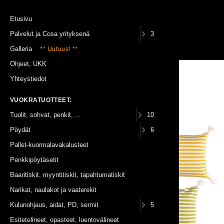
Etusivu
Palvelut ja Cosa yrityksenä
3
(0)
Galleria
** Uutuus! **
Ohjeet, UKK
Vuokratuotteet
Sekalaiset
Yhteystiedot
Somistetyyny Sorbet
VUOKRATUOTTEET:
Tuolit, sohvat, penkit, ...
10
Pöydät
6
Pallet-kuormalavakalusteet
Penkkipöytäsetit
Baaritiskit, myyntitiskit, tapahtumatiskit
Narikat, naulakot ja vaaterekit
Kulunohjaus, aidat, PD, sermit
5
Esitetelineet, opasteet, luentovälineet