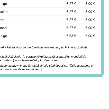
beige
6,27 €
5,00 €
ruskea
6,27 €
5,00 €
hreä
6,27 €
5,00 €
anssi
6,27 €
5,00 €
beige
7,53 €
6,00 €
-aika kattaa viikonlopun (perjantai-maanantai) tai kolme arkipäivää
 lisäksi käsittely- ja varastotyökuluja sekä esimerkiksi mahdollisia
ja roudaus/paikoilleenasettelu) kustannuksia.
sta jonka myyntimme lähettää sinulle sähköpostitse. (Tarjouslaadinta ei
 se sido sinua tilaamaan mitään.)