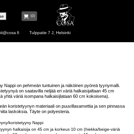
(0)
ti@cosa.fi
Tulppatie 7 J, Helsinki
y Nappi on pehmeän tuntuinen ja näköinen pyöreä tyynymalli.
etyynyä on saatavilla neljää eri väriä halkaisijaltaan 45 cm
ä yhtä väriä isompana halkaisijlataan 60 cm kokoisena).
än koristetyynyn materiaali on puuvillasamettia ja sen pinnassa
niita laskoksia. Täyte on polyesteria.
yyny/koristetyyny Nappi
yynyn halkaisija on 45 cm ja korkeus 10 cm (hiekka/beige-väriä