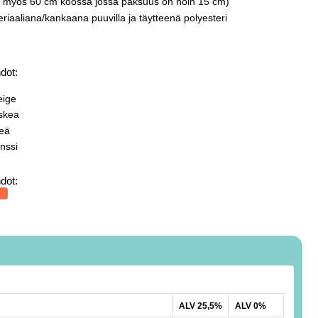
la myös 60 cm koossa jossa paksuus on noin 15 cm)
riaaliana/kankaana puuvilla ja täytteenä polyesteri
dot:
eige
skea
reä
nssi
dot:
ALV 25,5%
ALV 0%