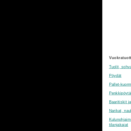
Vuokratuot
Tuolit, sohva
Pöydät
Pallet-kuor
Penkkipöytä
Baaritiskit ja
Narikat, nau
Kulunohjaime
tilanjakajat