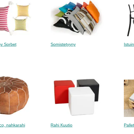
y Sorbet
Somistetyyny
Istui
co, nahkarahi
Rahi Kuutio
Palle