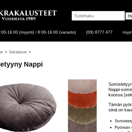
:00-16:00 (myynti) / 8:00-16:00 (varasto)
(09) 8777 477
myyn
et
Sekalaiset
etyyny Nappi
Somistetyyn
Nappi-somist
koossa (sek
Tämän pyöre
siinä on kau
Somistet
Pyöreän t