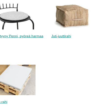
ntyyny Penni, pyöreä harmaa
Juti-juuttirahi
t-rahi