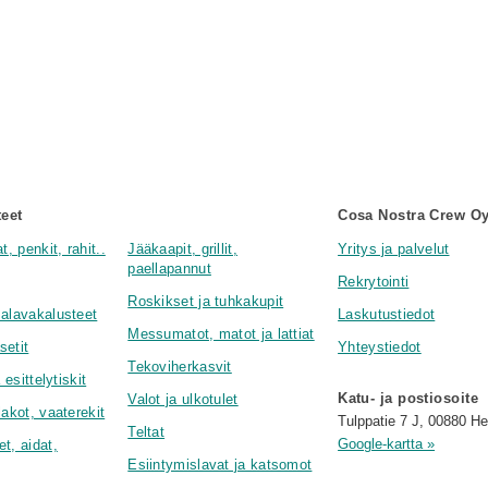
teet
Cosa Nostra Crew O
t, penkit, rahit..
Jääkaapit, grillit,
Yritys ja palvelut
paellapannut
Rekrytointi
Roskikset ja tuhkakupit
malavakalusteet
Laskutustiedot
Messumatot, matot ja lattiat
setit
Yhteystiedot
Tekoviherkasvit
 esittelytiskit
Katu- ja postiosoite
Valot ja ulkotulet
lakot, vaaterekit
Tulppatie 7 J, 00880 He
Teltat
Google-kartta »
t, aidat,
Esiintymislavat ja katsomot