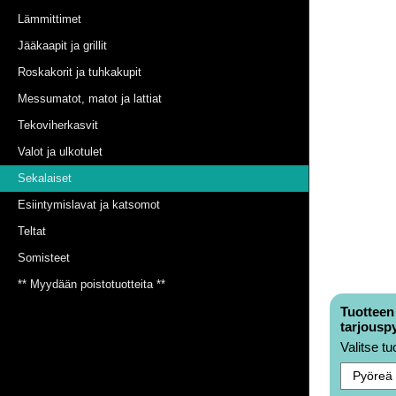
Lämmittimet
Jääkaapit ja grillit
Roskakorit ja tuhkakupit
Messumatot, matot ja lattiat
Tekoviherkasvit
Valot ja ulkotulet
Sekalaiset
Esiintymislavat ja katsomot
Teltat
Somisteet
** Myydään poistotuotteita **
Tuotteen
tarjousp
Valitse tu