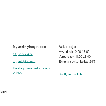
y
Myynnin yhteystiedot
Aukioloajat
Myynti ark. 9:00-16:00
(09) 8777 477
Varasto ark. 8:00-16:00
myynti@cosa.fi
Ennalta sovitut keikat 24/7
Kaikki yhteystiedot ja ajo-
ohjeet
Briefly in English
lsinki