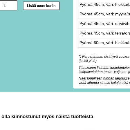
Pyöreä 45cm, väri: hiekka/
Pyöreä 45cm, väri: myyrä/
Pyöreä 45cm, väri: oliivi/vi
Pyöreä 45cm, väri: terra/or
Pyöreä 60cm, väri: hiekka/
*) Perushintaan sisältyvä vuokra
(kaksi yötä).
Tilaukseen lisätään tuotehintojen
lisäpalveluiden (esim. kuljetus- 
Näet lopullisen hinnan tarjoukse
vielä aiheuta sinulle kuluja eikä
t olla kiinnostunut myös näistä tuotteista