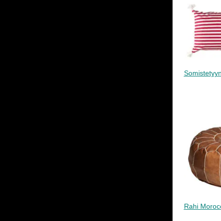
Somistetyyn
Rahi Moroc