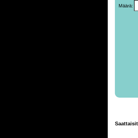
Määrä:
Saattaisi