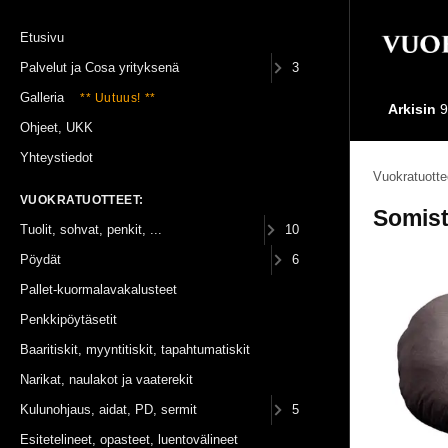
Etusivu
Palvelut ja Cosa yrityksenä
3
Galleria
** Uutuus! **
Arkisin
9
Ohjeet, UKK
Yhteystiedot
Vuokratuotte
VUOKRATUOTTEET:
Somist
Tuolit, sohvat, penkit, ...
10
Pöydät
6
Pallet-kuormalavakalusteet
Penkkipöytäsetit
Baaritiskit, myyntitiskit, tapahtumatiskit
Narikat, naulakot ja vaaterekit
Kulunohjaus, aidat, PD, sermit
5
Esitetelineet, opasteet, luentovälineet