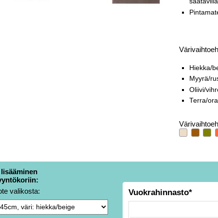
saatavil
Pintamate
Värivaihtoeh
Hiekka/b
Myyrä/ru
Oliivi/vih
Terra/ora
Värivaihtoeh
 lisääminen
yyntökoriin:
ote valikosta:
Vuokrahinnasto*